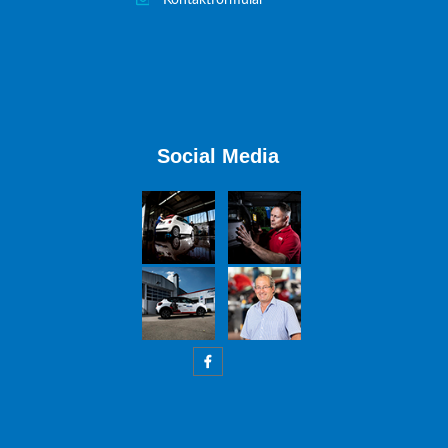
Kontaktformular
Social Media
W