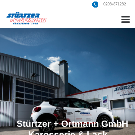
0208/871282
Stürtzer + Ortmann GmbH
Karosserie & Lack